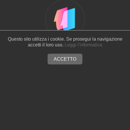
Questo sito utilizza i cookie. Se prosegui la navigazione
accetti il loro uso.
Leggi l'informativa
FORMAZIONE
ACCETTO
Realizzare ogni idea camminando sulle tue gambe. Introduci i
servizi digitali più richiesti: corsi di programmazione, grafica e
strategie per il digital marketing. Li svilupperemo ad hoc per il tuo
team e per i tuoi clienti, non rimandare la soluzione.